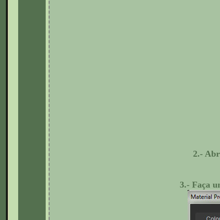
2.- Ab
3.- Faça 