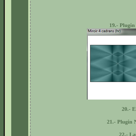
19.- Plugin
2
0.- E
21.- Plugin 
2
2.-
La