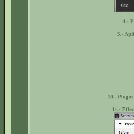
4.- 
5.- Ap
10.- Plugin
11.- Effe