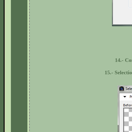
14.- Co
1
5.- Select