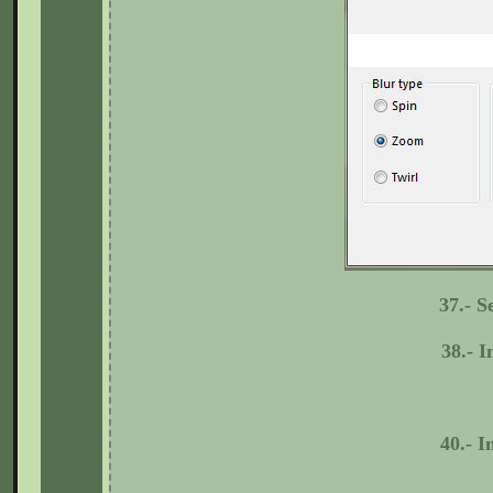
37.- S
38.- I
40.-
I