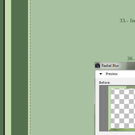
33.-
Im
36.